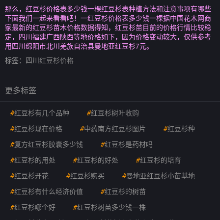
那么，红豆杉价格表多少钱一棵红豆杉表种植方法和注意事项有哪些
下面我们一起来看看吧！一红豆杉价格表多少钱一棵据中国花木网商
家最新的红豆杉苗木价格数据得知，红豆杉苗目前的价格行情比较稳
定，四川福建广西陕西等地价格如下，因为价格变动较大，仅供参考
用四川绵阳市北川羌族自治县曼地亚红豆杉7元。
标签：
四川红豆杉价格
更多标签
#
红豆杉有几个品种
#
红豆杉树叶收购
#
红豆杉现在价格
#
中药南方红豆杉图片
#
红豆杉种
#
复方红豆杉胶囊多少钱
#
红豆杉是药材吗
#
红豆杉的用处
#
红豆杉的好处
#
红豆杉的培育
#
红豆杉开花
#
红豆杉购买
#
曼地亚红豆杉小苗基地
#
红豆杉有什么经济价值
#
红豆杉的树苗
#
红豆杉哪个好
#
红豆杉树苗多少钱一株