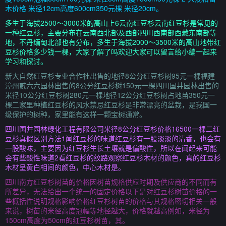
木价格 米径12cm高度600cm350元棵 米径20cm。
多生于海拔2500～3000米的高山上6云南红豆杉云南红豆杉是常见的
一种红豆杉，主要分布在云南西北部及西部四川西南部西藏东南部等
地，不丹缅甸北部也有分布，多生于海拔2000～3500米的高山地带红
豆杉价格多少钱一棵，大家了解了吗欢迎大家可以留言给小编一起来
学习和探讨。
新大自然红豆杉专业合作社出售的地径8公分红豆杉树95元一棵福建
漳州贰六六园林出售的8公分红豆杉树150元一棵四川国井园林出售的
米径10公分红豆杉树280元一棵地径12公分红豆杉树占地苗350元一
棵二家里种植红豆杉的风水禁忌红豆杉是非常漂亮的盆栽，是我国一
级保护的树种，家里能有这样一颗宝树通常。
四川国井园林绿化工程有限公司米径8公分红豆杉价格16500一棵二红
豆杉真假区别方法1闻红豆杉的味道红豆杉有一股淡淡的清香，也会有
一股酸味，主要因为红豆杉生长土壤就是偏酸性，所以在闻起来可能
会有些酸性味道2看红豆杉的纹路观察红豆杉木材的颜色，真的红豆杉
木材呈黄白相间的颜色，中心木材是。
四川南方红豆杉树苗的价格因树苗规格供应时期及供应商的不同而有
所差异，无法给出一个统一的固定价格以下是对红豆杉树苗价格的一
些概括性说明规格影响价格红豆杉树苗的价格与其规格密切相关一般
来说，树苗的米径高度冠幅等地径越大，价格就越高例如，米径为
150cm高度为50cm的红豆杉树苗，其。