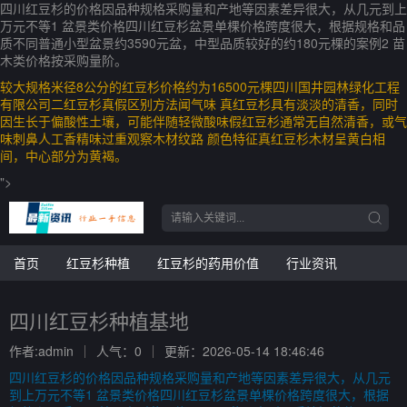
四川红豆杉的价格因品种规格采购量和产地等因素差异很大，从几元到上
万元不等1 盆景类价格四川红豆杉盆景单棵价格跨度很大，根据规格和品
质不同普通小型盆景约3590元盆，中型品质较好的约180元棵的案例2 苗
木类价格按采购量阶。
较大规格米径8公分的红豆杉价格约为16500元棵四川国井园林绿化工程
有限公司二红豆杉真假区别方法闻气味 真红豆杉具有淡淡的清香，同时
因生长于偏酸性土壤，可能伴随轻微酸味假红豆杉通常无自然清香，或气
味刺鼻人工香精味过重观察木材纹路 颜色特征真红豆杉木材呈黄白相
间，中心部分为黄褐。
">
首页
红豆杉种植
红豆杉的药用价值
行业资讯
四川红豆杉种植基地
作者:admin
人气：0
更新：2026-05-14 18:46:46
四川红豆杉的价格因品种规格采购量和产地等因素差异很大，从几元
到上万元不等1 盆景类价格四川红豆杉盆景单棵价格跨度很大，根据