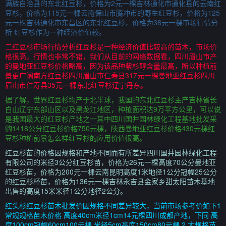
满族自治县的东北红豆杉，价格为2元一棵吉林通化市通化县的云南红
豆杉，价格为115元一棵云南保山市腾冲市的野生红豆杉，价格为125
元一株吉林通化市东昌区的东北红豆杉，价格为38元一棵市场行情分
析 红豆杉作为一种经济价值较。
二红豆杉市场行情分析红豆杉是一种经济价值比较高的苗木，市场价
格很高，行情也非常不错，我们从目前的网络数据看，四川眉山市产
的曼地亚红豆杉价格略高，因为该品种紫杉醇含量最高，所以种植前
景更广阔南方红豆杉四川眉山市仁寿县317元一棵曼地亚红豆杉四川
眉山市仁寿县35元一棵东北红豆杉辽宁丹东。
据了解，世界红豆杉均产于北半球，我国的东北红豆杉主产吉林省长
白山辽宁东部山区以及黑龙江地区，种植面积达9万平方公里，可以说
是我国最大的红豆杉产地之一其中四川国井园林绿化工程基地批发采
购1418公分红豆杉价格750元棵，陕西曼地亚红豆杉价格430元棵红
豆杉种植前景怎么样红豆杉的应用价值很高。
红豆杉苗的价格因规格和产地不同而有所差异四川国井园林绿化工程
有限公司的米径3公分红豆杉苗，价格为26元一棵高度70公分曼地亚
红豆杉苗，价格为200元一棵云南昆明高度1米地径1公分冠幅25公分
的红豆杉杯苗，价格为136元一棵吉林永吉县金家乡甜太阳苗木基地
出售的高度15米米径1公分地径2公分。
红头杉红豆杉苗木批发价因规格不同差异较大，当前市场参考价如下1
常规规格苗木价格 高度40cm米径1cm14元棵四川成都产地，下同 高
度100cm冠幅60cm100元棵 米径5cm高度150cm80元棵 2 大规格苗