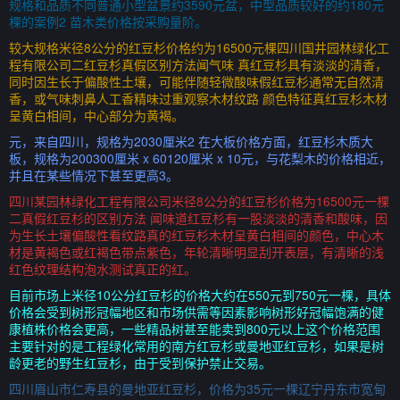
规格和品质不同普通小型盆景约3590元盆，中型品质较好的约180元
棵的案例2 苗木类价格按采购量阶。
较大规格米径8公分的红豆杉价格约为16500元棵四川国井园林绿化工
程有限公司二红豆杉真假区别方法闻气味 真红豆杉具有淡淡的清香，
同时因生长于偏酸性土壤，可能伴随轻微酸味假红豆杉通常无自然清
香，或气味刺鼻人工香精味过重观察木材纹路 颜色特征真红豆杉木材
呈黄白相间，中心部分为黄褐。
元，来自四川，规格为2030厘米2 在大板价格方面，红豆杉木质大
板，规格为200300厘米 x 60120厘米 x 10元，与花梨木的价格相近，
并且在某些情况下甚至更高3。
四川某园林绿化工程有限公司米径8公分的红豆杉价格为16500元一棵
二真假红豆杉的区别方法 闻味道红豆杉有一股淡淡的清香和酸味，因
为生长土壤偏酸性看纹路真的红豆杉木材呈黄白相间的颜色，中心木
材是黄褐色或红褐色带点紫色，年轮清晰明显刮开表层，有清晰的浅
红色纹理结构泡水测试真正的红。
目前市场上米径10公分红豆杉的价格大约在550元到750元一棵，具体
价格会受到树形冠幅地区和市场供需等因素影响树形好冠幅饱满的健
康植株价格会更高，一些精品树甚至能卖到800元以上这个价格范围
主要针对的是工程绿化常用的南方红豆杉或曼地亚红豆杉，如果是树
龄更老的野生红豆杉，由于受到保护禁止交易。
四川眉山市仁寿县的曼地亚红豆杉，价格为35元一棵辽宁丹东市宽甸