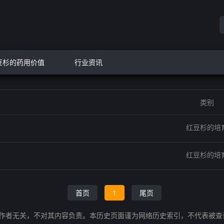
豆杉的药用价值
行业资讯
类别
红豆杉的培
红豆杉的培
首页
1
尾页
的作者无关，不对其内容负责。本历史页面谨为网络历史索引，不代表被