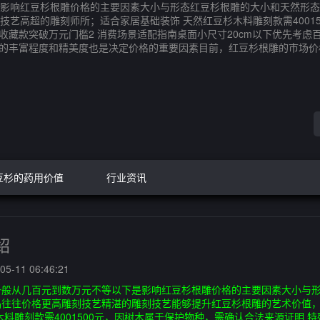
影响红豆杉根雕价格的主要因素大小与形态红豆杉根雕的大小和天然形态
艺高超的雕刻师所；适合家居基础装饰 天然红豆杉木料雕刻款需4001
高端收藏款突破万元门槛2 消费场景适配指南桌面小尺寸20cm以下优先考
容的丰富程度和精美度也是决定价格的重要因素目前，红豆杉根雕的市场
豆杉的药用价值
行业资讯
绍
5-11 06:46:21
一般从几百元到数万元不等以下是影响红豆杉根雕价格的主要因素大小与
品往往价格更高雕刻技艺精湛的雕刻技艺能够提升红豆杉根雕的艺术价值
料雕刻款需4001500元，因树木属于保护物种，需确认合法来源证明 