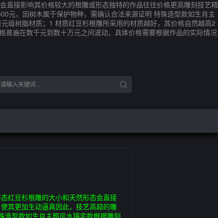
会直接影响其价格较大的根雕或形态独特的作品往往价格更高雕刻技艺精
500元，因树木属于保护物种，需确认合法来源证明 特殊造型款如生肖主
虑百元级树脂材质；1 材质红豆杉根雕所采用的材质越好，其价格自然越高2
价格普遍在数千元到数十万元之间波动，具体价格需要根据作品的实际情况
形态红豆杉根雕的大小和天然形态会直接
，使其更加生动逼真因此，技艺高超的雕
特殊造型款如生肖主题风水镇宅款根据雕刻