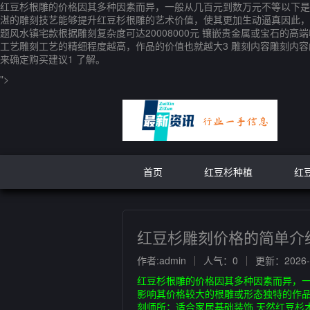
红豆杉根雕的价格因其多种因素而异，一般从几百元到数万元不等以下是
湛的雕刻技艺能够提升红豆杉根雕的艺术价值，使其更加生动逼真因此，技
题风水镇宅款根据雕刻复杂度可达20008000元 镶嵌贵金属或宝石的
工艺雕刻工艺的精细程度越高，作品的价值也就越大3 雕刻内容雕刻内
来确定购买建议1 了解。
">
首页
红豆杉种植
红
红豆杉雕刻价格的简单介
作者:admin
人气：0
更新：2026-0
红豆杉根雕的价格因其多种因素而异，
影响其价格较大的根雕或形态独特的作
刻师所；适合家居基础装饰 天然红豆杉木