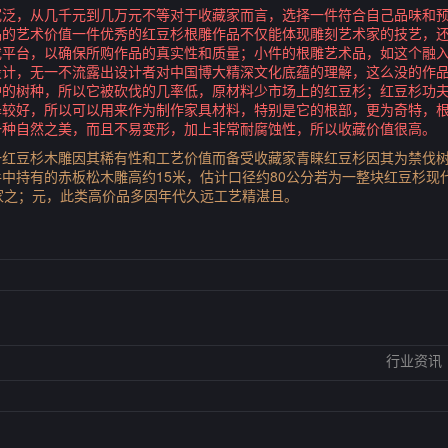
宽泛，从几千元到几万元不等对于收藏家而言，选择一件符合自己品味和
品的艺术价值一件优秀的红豆杉根雕作品不仅能体现雕刻艺术家的技艺，
或平台，以确保所购作品的真实性和质量；小件的根雕艺术品，如这个融
设计，无一不流露出设计者对中国博大精深文化底蕴的理解，这么没的作
的树种，所以它被砍伐的几率低，原材料少市场上的红豆杉；红豆杉功夫
泽较好，所以可以用来作为制作家具材料，特别是它的根部，更为奇特，
一种自然之美，而且不易变形，加上非常耐腐蚀性，所以收藏价值很高。
一红豆杉木雕因其稀有性和工艺价值而备受收藏家青睐红豆杉因其为禁伐
中持有的赤板松木雕高约15米，估计口径约80公分若为一整块红豆杉现
家之；元，此类高价品多因年代久远工艺精湛且。
行业资讯