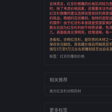
总体而言，红豆杉根雕的价格区间较为
时，除了考虑价格因素，还需要关注作
红豆杉根雕时建议选择信誉良好的商家
的极品，精细的花纹雕刻，独特的造型
的摆件！由于红豆杉本身就是受国家保护
数左右因为红豆杉的树干材质坚硬，色
几，表面极具光滑明亮，纹理清晰，有
赤板松，亦称红豆杉，是珍贵的木材之
保存状况越佳，其收藏价值自然越高您手
值在3万至5万元左右若雕刻技艺出自名
标签：
红豆杉雕刻价格
相关推荐
南方红豆杉对照药材
更多标签