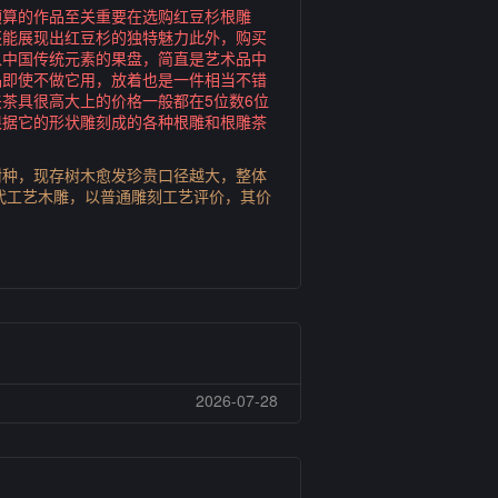
预算的作品至关重要在选购红豆杉根雕
还能展现出红豆杉的独特魅力此外，购买
入中国传统元素的果盘，简直是艺术品中
品即使不做它用，放着也是一件相当不错
茶具很高大上的价格一般都在5位数6位
根据它的形状雕刻成的各种根雕和根雕茶
树种，现存树木愈发珍贵口径越大，整体
代工艺木雕，以普通雕刻工艺评价，其价
2026-07-28