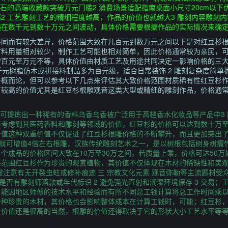
属或宝石的高端收藏款突破万元门槛2 消费场景适配指南桌面小尺寸20cm以
2 工艺雕刻工艺的精细程度越高，作品的价值也就越大3 雕刻内容雕刻
在数千元到数十万元之间波动，具体价格需要根据作品的实际情况来确定
不同而有较大差异，价格范围大致在几百元到数万元之间以下是对红豆杉
材料用量相对较少，制作工艺可能也相对简单，因此价格通常较为亲民，
百元至万元不等，具体价值由材质工艺及用途共同决定一影响价格的三大核
元树脂仿木或拼接料制品多为百元级，适合日常装饰 2 雕刻复杂度简单抛
一概而论，但可以参考以下几点来评估其大致价格范围材质稀有性红豆杉
有较高的价值尤其是红豆杉根雕观音这类大型或精细的雕刻作品，价格通
脂可提炼出一种稀有的香料乌香乌香被广泛用于高档香水化妆品等产品中3
值考虑到其医药香料和雕刻等领域的价值，红豆杉的价格可以达到数十万
价值这种双重价值不仅促进了红豆杉根雕价格的不断攀升，而且更加突出
后就可增值4倍左右根雕，汉族传统雕刻艺术之一，是以树根包括树身树瘤
个成品的价格区间大致在10万至30万之间，若质量上乘，价格可达50万
范围红豆杉作为珍贵的观赏植物，其价值不仅体现在木材的稀缺性和美观
需注意有无开裂虫蛀或修补痕迹 三 宗教文化元素 观音弥勒等主流题材
核查是否有雕刻师落款或年代标识 2 避免强光直射和潮湿环境保存 3 交易
可能因地区师傅的技术水平和经验而有所不同总工钱计算将总工作时间乘
一种珍贵的木材，其价格也会影响整体成本在计算工钱时，可能；红豆杉
身价值还是很高的当然，根雕的价值还得取决于它的形状大小工艺水平等
。