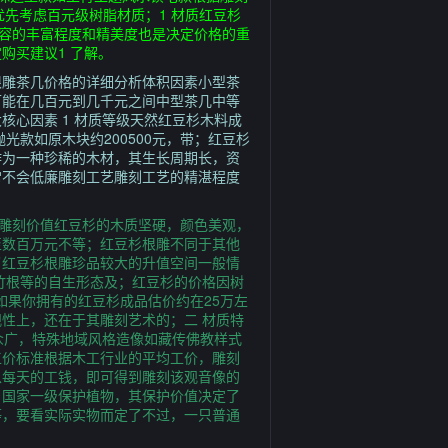
下优先考虑百元级树脂材质；1 材质红豆杉
内容的丰富程度和精美度也是决定价格的重
购买建议1 了解。
根雕茶几价格的详细分析体积因素小型茶
可能在几百元到几千元之间中型茶几中等
心因素 1 材质等级天然红豆杉木料成
光款如原木块约200500元，带；红豆杉
作为一种珍稀的木材，其生长周期长，资
常不会低廉雕刻工艺雕刻工艺的精湛程度
 雕刻价值红豆杉的木质坚硬，颜色美观，
至数百万元不等；红豆杉根雕不同于其他
了红豆杉根雕珍品较大的升值空间一般情
竹根等的自生形态及；红豆杉的价格因树
如果你拥有的红豆杉成品估价约在25万左
性上，还在于其雕刻艺术的；二 材质特
受众广，特殊地域风格造像如藏传佛教样式
；工价标准根据木工行业的平均工价，雕刻
以每天的工钱，即可得到雕刻该观音像的
，国家一级保护植物，其保护价值决定了
等，要看实际实物而定了不过，一只普通